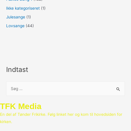
Ikke kategoriseret
(1)
Julesange
(1)
Lovsange
(44)
Indtast
S
ø
g
TFK Media
e
En del af Tønder Frikirke. Følg linket her og kom til hovedsiden for
f
kirken.
t