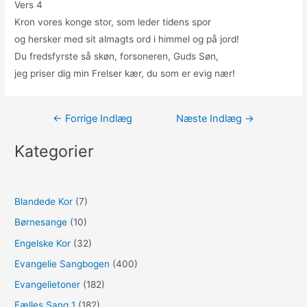
Vers 4
Kron vores konge stor, som leder tidens spor
og hersker med sit almagts ord i himmel og på jord!
Du fredsfyrste så skøn, forsoneren, Guds Søn,
jeg priser dig min Frelser kær, du som er evig nær!
Indlægsnavigation
←
Forrige Indlæg
Næste Indlæg
→
Kategorier
Blandede Kor
(7)
Børnesange
(10)
Engelske Kor
(32)
Evangelie Sangbogen
(400)
Evangelietoner
(182)
Fælles Sang 1
(182)