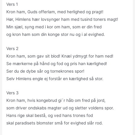
Vers 1
Kron ham, Guds offerlam, med herlighed og pragt!
Hør, Himlens hær lovsynger ham med tusind toners magt!
Min sjæl, syng med i kor om ham, som er din fred
og kron ham som din konge stor nu og i al evighed.
Vers 2
Kron ham, som gav sit blod! Knæl ydmygt for ham ned!
Se mærkerne på hånd og fod og pris han kærlighed!
Ser du de dybe sår og tornekrones spor!
Selv Himlens engle ej forstår en kærlighed så stor.
Vers 3
Kron ham, hvis kongebrud gi´r håb om fred på jord,
som driver ondskabs magter ud og sletter voldens spor.
Hans rige skal bestå, og ved hans trones fod
skal paradisets blomster små for evighed slår rod.