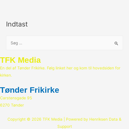
Indtast
S
ø
g
TFK Media
e
En del af Tønder Frikirke. Følg linket her og kom til hovedsiden for
f
kirken.
t
e
Tønder Frikirke
r
Carstensgade 95
:
6270 Tønder
Copyright © 2026 TFK Media | Powered by Henriksen Data &
Support