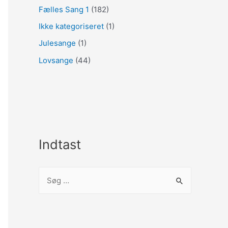
Fælles Sang 1
(182)
Ikke kategoriseret
(1)
Julesange
(1)
Lovsange
(44)
Indtast
S
ø
g
e