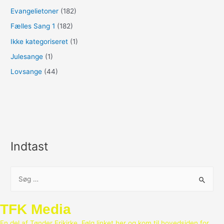
Evangelietoner
(182)
Fælles Sang 1
(182)
Ikke kategoriseret
(1)
Julesange
(1)
Lovsange
(44)
Indtast
S
ø
g
TFK Media
e
En del af Tønder Frikirke. Følg linket her og kom til hovedsiden for