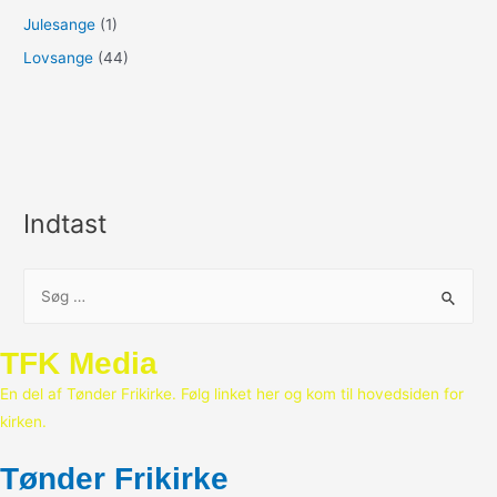
Julesange
(1)
Lovsange
(44)
Indtast
S
ø
g
TFK Media
e
En del af Tønder Frikirke. Følg linket her og kom til hovedsiden for
f
kirken.
t
e
Tønder Frikirke
r