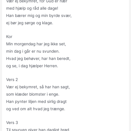
Vær ej bekymret, for Gud er nær
med hjælp og råd alle dage!
Han bærer mig og min byrde svær,
ej bør jeg sørge og klage.
Kor
Min morgendag har jeg ikke set,
min dag i går er nu svunden.
Hvad jeg behøver, har han beredt,
og se, i dag hjælper Herren.
Vers 2
Vær ej bekymret, så har han sagt,
som klæder blomster i enge.
Han pynter liljen med sirlig dragt
og ved om alt hvad jeg trænge.
Vers 3
Til spurven giver han dagligt brød,