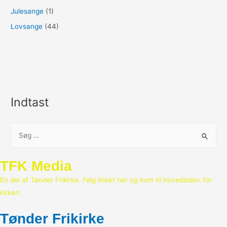
Julesange
(1)
Lovsange
(44)
Indtast
S
ø
g
TFK Media
e
En del af Tønder Frikirke. Følg linket her og kom til hovedsiden for
f
kirken.
t
e
Tønder Frikirke
r