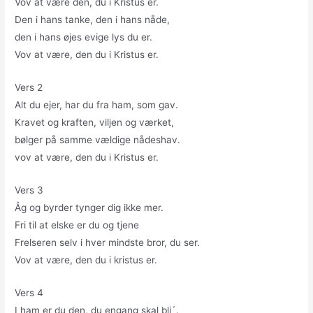
Vov at være den, du i Kristus er.
Den i hans tanke, den i hans nåde,
den i hans øjes evige lys du er.
Vov at være, den du i Kristus er.
Vers 2
Alt du ejer, har du fra ham, som gav.
Kravet og kraften, viljen og værket,
bølger på samme vældige nådeshav.
vov at være, den du i Kristus er.
Vers 3
Åg og byrder tynger dig ikke mer.
Fri til at elske er du og tjene
Frelseren selv i hver mindste bror, du ser.
Vov at være, den du i kristus er.
Vers 4
I ham er du den, du engang skal bli´.