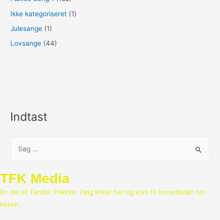
Ikke kategoriseret
(1)
Julesange
(1)
Lovsange
(44)
Indtast
S
ø
g
TFK Media
e
En del af Tønder Frikirke. Følg linket her og kom til hovedsiden for
f
kirken.
t