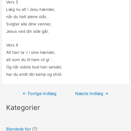
Vers 3
Læg nu alt i Jesu hænder,
når du helt alene står,
Svigter alle dine venner,
Jesus ved din side går.
Vers 4
Alt han ta´r i sine hænder,
alt som du til ham vil gi´.
Og når sidste bud han sender,
har du endt din kamp og strid.
Indlægsnavigation
←
Forrige Indlæg
Næste Indlæg
→
Kategorier
Blandede Kor
(7)