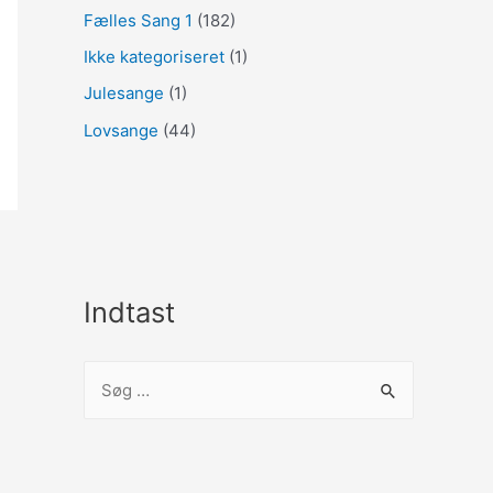
Fælles Sang 1
(182)
Ikke kategoriseret
(1)
Julesange
(1)
Lovsange
(44)
Indtast
S
ø
g
e