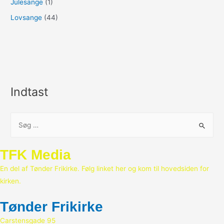
Julesange
(1)
Lovsange
(44)
Indtast
S
ø
g
TFK Media
e
En del af Tønder Frikirke. Følg linket her og kom til hovedsiden for
f
kirken.
t
e
Tønder Frikirke
r
Carstensgade 95