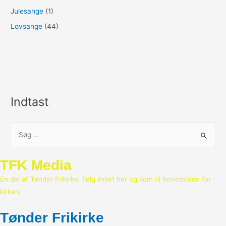
Julesange
(1)
Lovsange
(44)
Indtast
S
ø
g
TFK Media
e
En del af Tønder Frikirke. Følg linket her og kom til hovedsiden for
f
kirken.
t
e
Tønder Frikirke
r