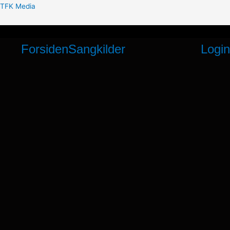
Gå
TFK Media
til
indholdet
Forsiden
Sangkilder
Login