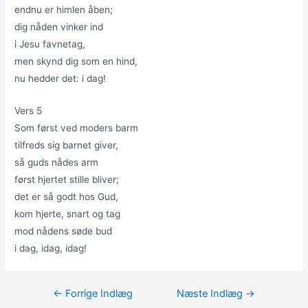
endnu er himlen åben;
dig nåden vinker ind
i Jesu favnetag,
men skynd dig som en hind,
nu hedder det: i dag!
Vers 5
Som først ved moders barm
tilfreds sig barnet giver,
så guds nådes arm
først hjertet stille bliver;
det er så godt hos Gud,
kom hjerte, snart og tag
mod nådens søde bud
i dag, idag, idag!
Indlægsnavigation
←
Forrige Indlæg
Næste Indlæg
→