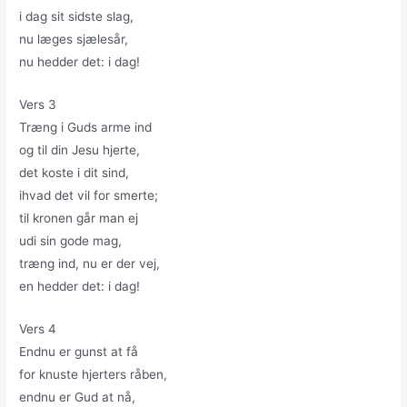
i dag sit sidste slag,
nu læges sjælesår,
nu hedder det: i dag!
Vers 3
Træng i Guds arme ind
og til din Jesu hjerte,
det koste i dit sind,
ihvad det vil for smerte;
til kronen går man ej
udi sin gode mag,
træng ind, nu er der vej,
en hedder det: i dag!
Vers 4
Endnu er gunst at få
for knuste hjerters råben,
endnu er Gud at nå,