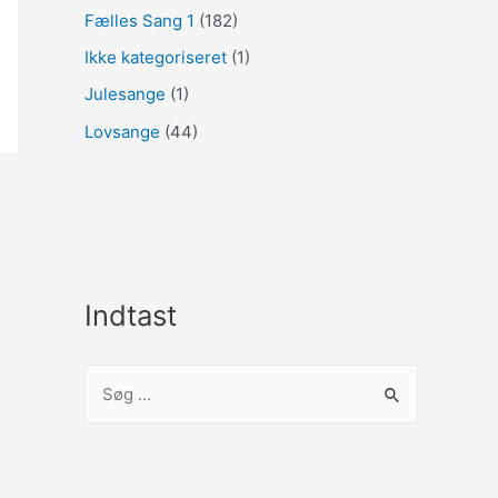
Fælles Sang 1
(182)
Ikke kategoriseret
(1)
Julesange
(1)
Lovsange
(44)
Indtast
S
ø
g
e