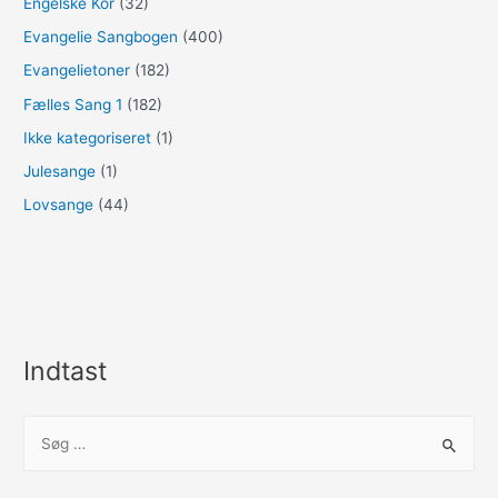
Engelske Kor
(32)
Evangelie Sangbogen
(400)
Evangelietoner
(182)
Fælles Sang 1
(182)
Ikke kategoriseret
(1)
Julesange
(1)
Lovsange
(44)
Indtast
S
ø
g