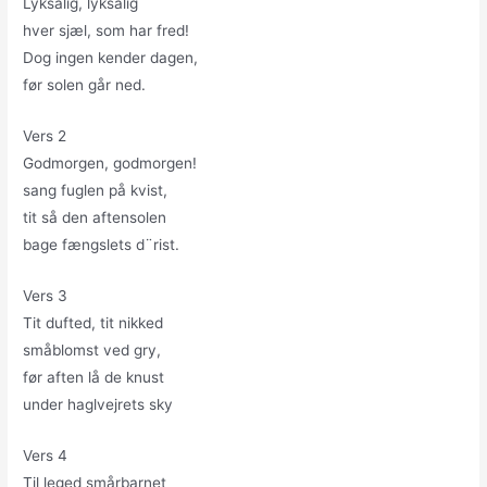
Lyksalig, lyksalig
hver sjæl, som har fred!
Dog ingen kender dagen,
før solen går ned.
Vers 2
Godmorgen, godmorgen!
sang fuglen på kvist,
tit så den aftensolen
bage fængslets d¨rist.
Vers 3
Tit dufted, tit nikked
småblomst ved gry,
før aften lå de knust
under haglvejrets sky
Vers 4
Til leged smårbarnet