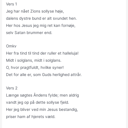
Vers 1
Jeg har nået Zions sollyse høje,
dalens dystre bund er alt svundet hen.
Her hos Jesus jeg mig ret kan fornøje,
selv Satan brummer end.
Omkv
Her fra tind til tind der ruller et halleluja!
Midt i solglans, midt i solglans.
O, hvor pragtfuldt, hvilke syner!
Det for alle er, som Guds herlighed attrår.
Vers 2
Længe søgtes Åndens fylde; men aldrig
vandt jeg op på dette sollyse fjeld.
Her jeg bliver ved min Jesus bestandig,
priser ham af hjerets væld.