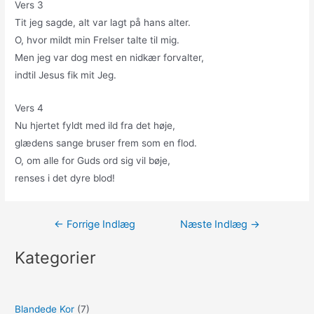
Vers 3
Tit jeg sagde, alt var lagt på hans alter.
O, hvor mildt min Frelser talte til mig.
Men jeg var dog mest en nidkær forvalter,
indtil Jesus fik mit Jeg.
Vers 4
Nu hjertet fyldt med ild fra det høje,
glædens sange bruser frem som en flod.
O, om alle for Guds ord sig vil bøje,
renses i det dyre blod!
Indlægsnavigation
←
Forrige Indlæg
Næste Indlæg
→
Kategorier
Blandede Kor
(7)