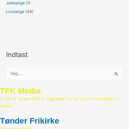
Julesange
(1)
Lovsange
(44)
Indtast
S
ø
g
TFK Media
e
En del af Tønder Frikirke. Følg linket her og kom til hovedsiden for
f
kirken.
t
e
Tønder Frikirke
r
Carstensgade 95