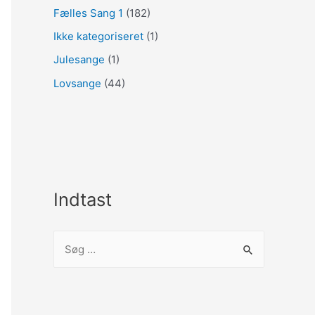
Fælles Sang 1
(182)
Ikke kategoriseret
(1)
Julesange
(1)
Lovsange
(44)
Indtast
S
ø
g
e