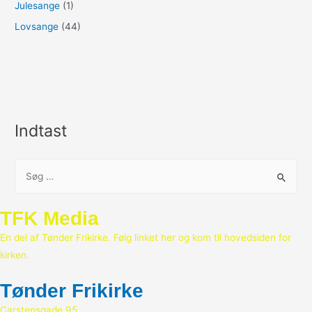
Julesange
(1)
Lovsange
(44)
Indtast
S
ø
g
TFK Media
e
En del af Tønder Frikirke. Følg linket her og kom til hovedsiden for
f
kirken.
t
e
Tønder Frikirke
r
Carstensgade 95