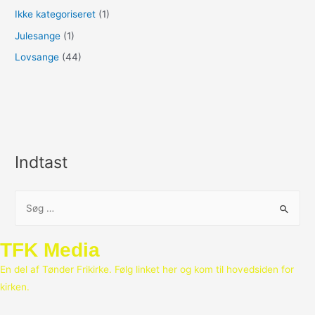
Ikke kategoriseret
(1)
Julesange
(1)
Lovsange
(44)
Indtast
S
ø
g
TFK Media
e
En del af Tønder Frikirke. Følg linket her og kom til hovedsiden for
f
kirken.
t
e