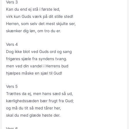
Vers 3
Kan du end ej stå i første led,
virk kun Guds værk på dit stille sted!
Herren, som selv det mest skjulte ser,
skænker dig løn, om tro du er.
Vers 4
Dog ikke blot ved Guds ord og sang
frigøres sjæle fra syndens tvang.
men ved din vandel i Herrens bud
hjælpes måske en sjæl til Gud!
Vers 5
Trættes da ej, men hans sæd så ud,
kærlighedssæden bær frugt fra Gud;
og må du tit så med tårer her,
skal du med glæde høste der.
Vers 6