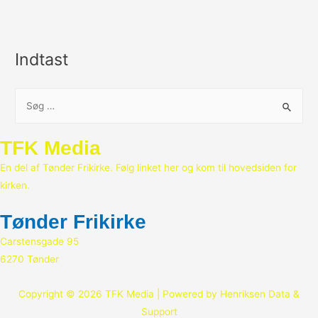
Indtast
S
ø
g
TFK Media
e
En del af Tønder Frikirke. Følg linket her og kom til hovedsiden for
f
kirken.
t
e
Tønder Frikirke
r
Carstensgade 95
:
6270 Tønder
Copyright © 2026 TFK Media | Powered by Henriksen Data &
Support