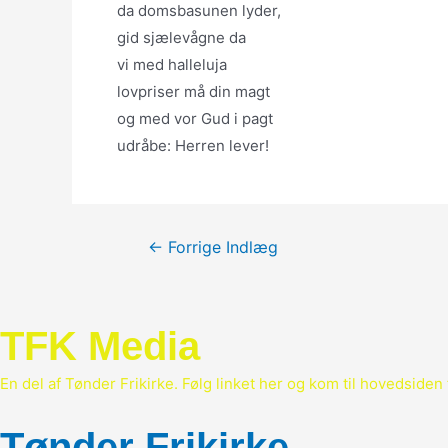
da domsbasunen lyder,
gid sjælevågne da
vi med halleluja
lovpriser må din magt
og med vor Gud i pagt
udråbe: Herren lever!
Indlægsnavigation
←
Forrige Indlæg
TFK Media
En del af Tønder Frikirke. Følg linket her og kom til hovedsiden 
Tønder Frikirke