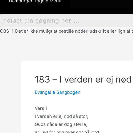
Hamburger Toggle Menu
OBS !! Det er ikke muligt at bestille noder, udskrift eller lign 
183 – I verden er ej nød
Evangelie Sangbogen
Vers 1
I verden er ej nød så stor,
Guds nåde er dog større,
er lukt for mig hver dør på jord,