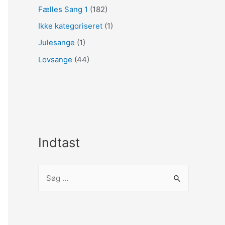
Fælles Sang 1
(182)
Ikke kategoriseret
(1)
Julesange
(1)
Lovsange
(44)
Indtast
S
ø
g
e