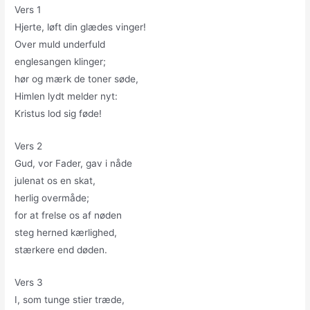
Vers 1
Hjerte, løft din glædes vinger!
Over muld underfuld
englesangen klinger;
hør og mærk de toner søde,
Himlen lydt melder nyt:
Kristus lod sig føde!
Vers 2
Gud, vor Fader, gav i nåde
julenat os en skat,
herlig overmåde;
for at frelse os af nøden
steg herned kærlighed,
stærkere end døden.
Vers 3
I, som tunge stier træde,