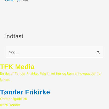
Indtast
S
ø
g
TFK Media
e
En del af Tønder Frikirke. Følg linket her og kom til hovedsiden for
f
kirken.
t
e
Tønder Frikirke
r
Carstensgade 95
:
6270 Tønder