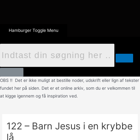
Hamburger Toggle Menu
OBS !! Det er ikke muligt at bestille noder, udskrift eller lign af tekster
fundet her på siden. Det er et online arkiv, som du er velkommen til
at kigge igennem og få inspiration ved.
122 – Barn Jesus i en krybbe
lå