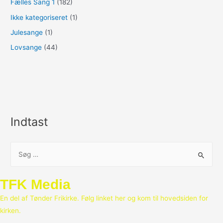
Fælles Sang 1
(182)
Ikke kategoriseret
(1)
Julesange
(1)
Lovsange
(44)
Indtast
S
ø
g
TFK Media
e
En del af Tønder Frikirke. Følg linket her og kom til hovedsiden for
f
kirken.
t