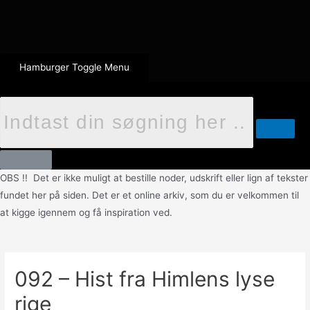
Hamburger Toggle Menu
OBS !! Det er ikke muligt at bestille noder, udskrift eller lign af tekster
fundet her på siden. Det er et online arkiv, som du er velkommen til
at kigge igennem og få inspiration ved.
092 – Hist fra Himlens lyse
rige