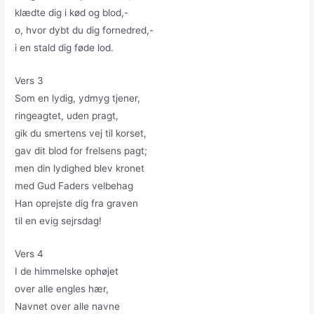
klædte dig i kød og blod,-
o, hvor dybt du dig fornedred,-
i en stald dig føde lod.
Vers 3
Som en lydig, ydmyg tjener,
ringeagtet, uden pragt,
gik du smertens vej til korset,
gav dit blod for frelsens pagt;
men din lydighed blev kronet
med Gud Faders velbehag
Han oprejste dig fra graven
til en evig sejrsdag!
Vers 4
I de himmelske ophøjet
over alle engles hær,
Navnet over alle navne