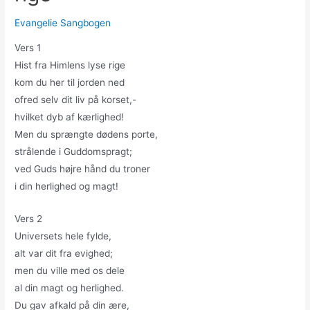
Evangelie Sangbogen
Vers 1
Hist fra Himlens lyse rige
kom du her til jorden ned
ofred selv dit liv på korset,-
hvilket dyb af kærlighed!
Men du sprængte dødens porte,
strålende i Guddomspragt;
ved Guds højre hånd du troner
i din herlighed og magt!
Vers 2
Universets hele fylde,
alt var dit fra evighed;
men du ville med os dele
al din magt og herlighed.
Du gav afkald på din ære,