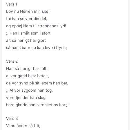
Vers 1
Lov nu Herren min sjæl;
thi han selv er din del,
og ophøj Ham til strengenes lyd!
;,;Han i småt som i stort
alt så herligt har gjort
så hans barn nu kan leve i fryd;,;
Vers 2
Han så herligt har talt;
al vor gæld blev betalt,
da vor synd på sit legem han bar.
;,;Al vor sygdom han tog,
vore fjender han slog
bare glæde han skænket os har.;,;
Vers 3
Vi nu ånder så frit,