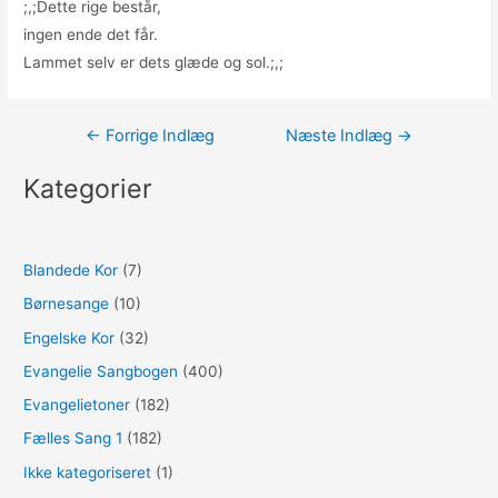
;,;Dette rige består,
ingen ende det får.
Lammet selv er dets glæde og sol.;,;
Indlægsnavigation
←
Forrige Indlæg
Næste Indlæg
→
Kategorier
Blandede Kor
(7)
Børnesange
(10)
Engelske Kor
(32)
Evangelie Sangbogen
(400)
Evangelietoner
(182)
Fælles Sang 1
(182)
Ikke kategoriseret
(1)