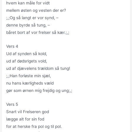
hvem kan måle for vidt
mellem østen og vesten der er?
;,;Og så langt er vor synd, –
denne byrde så tung, –
båret bort af vor frelser så kær.;,;
Vers 4
Ud af synden så kold,
ud af dødsrigets vold,
ud af djævelens trældom så tung!
;,;Han forløste min sjæl,
nu hans kærligheds væld
gør som ørnen mig frejdig og ung;,;
Vers 5
Snart vil Frelseren god
lægge alt for sin fod
for at herske fra pol og til pol.