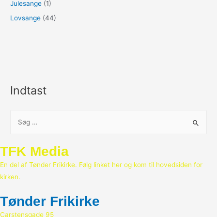
Julesange
(1)
Lovsange
(44)
Indtast
S
ø
g
TFK Media
e
En del af Tønder Frikirke. Følg linket her og kom til hovedsiden for
f
kirken.
t
e
Tønder Frikirke
r
Carstensgade 95