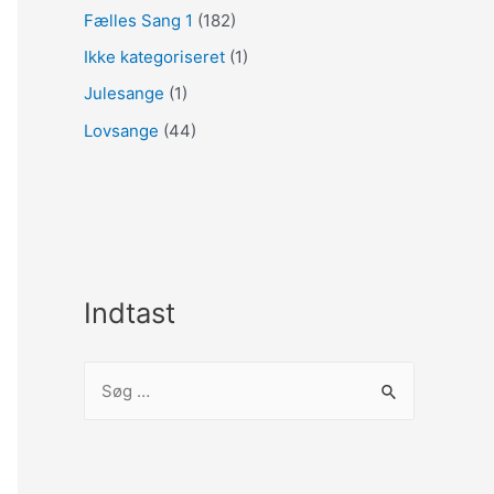
Fælles Sang 1
(182)
Ikke kategoriseret
(1)
Julesange
(1)
Lovsange
(44)
Indtast
S
ø
g
e