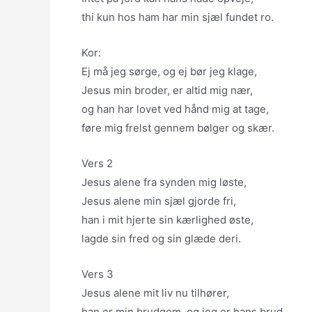
thi kun hos ham har min sjæl fundet ro.
Kor:
Ej må jeg sørge, og ej bør jeg klage,
Jesus min broder, er altid mig nær,
og han har lovet ved hånd mig at tage,
føre mig frelst gennem bølger og skær.
Vers 2
Jesus alene fra synden mig løste,
Jesus alene min sjæl gjorde fri,
han i mit hjerte sin kærlighed øste,
lagde sin fred og sin glæde deri.
Vers 3
Jesus alene mit liv nu tilhører,
han er min brudgom, og jeg er hans brud,