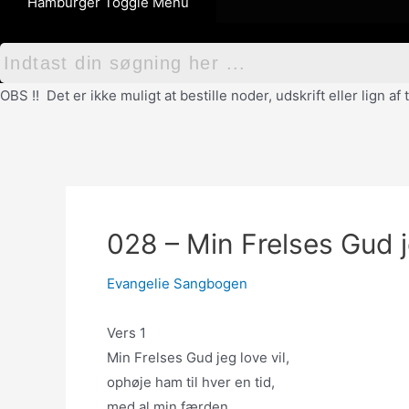
Hamburger Toggle Menu
OBS !! Det er ikke muligt at bestille noder, udskrift eller lign 
028 – Min Frelses Gud je
Evangelie Sangbogen
Vers 1
Min Frelses Gud jeg love vil,
ophøje ham til hver en tid,
med al min færden