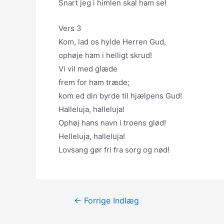
Snart jeg i himlen skal ham se!
Vers 3
Kom, lad os hylde Herren Gud,
ophøje ham i helligt skrud!
Vi vil med glæde
frem for ham træde;
kom ed din byrde til hjælpens Gud!
Halleluja, halleluja!
Ophøj hans navn i troens glød!
Helleluja, halleluja!
Lovsang gør fri fra sorg og nød!
Indlægsnavigation
←
Forrige Indlæg