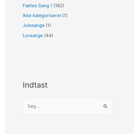
Fælles Sang 1
(182)
Ikke kategoriseret
(1)
Julesange
(1)
Lovsange
(44)
Indtast
S
ø
g
e