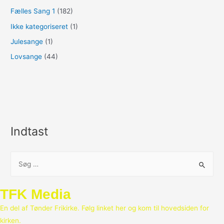
Fælles Sang 1
(182)
Ikke kategoriseret
(1)
Julesange
(1)
Lovsange
(44)
Indtast
S
ø
g
TFK Media
e
En del af Tønder Frikirke. Følg linket her og kom til hovedsiden for
f
kirken.