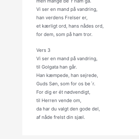
men mange be´r ham gå.
Vi ser en mand på vandring,
han verdens Frelser er,
et kærligt ord, hans nådes ord,
for dem, som på ham tror.
Vers 3
Vi ser en mand på vandring,
til Golgata han går.
Han kæmpede, han sejrede,
Guds Søn, som for os be´r.
For dig er ét nødvendigt,
til Herren vende om,
da har du valgt den gode del,
af nåde frelst din sjæl.