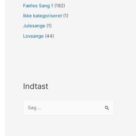
Fælles Sang 1
(182)
Ikke kategoriseret
(1)
Julesange
(1)
Lovsange
(44)
Indtast
S
ø
g
e