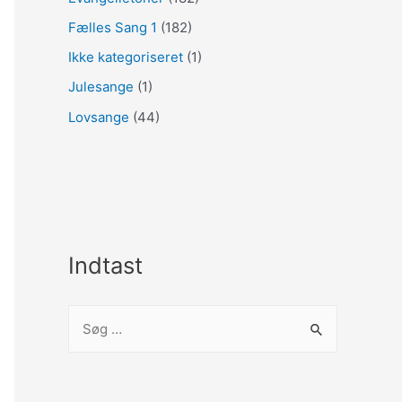
Fælles Sang 1
(182)
Ikke kategoriseret
(1)
Julesange
(1)
Lovsange
(44)
Indtast
S
ø
g
e