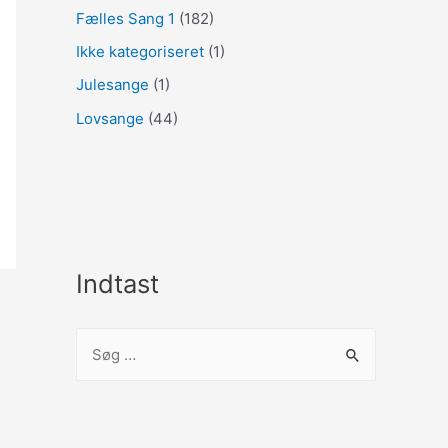
Fælles Sang 1
(182)
Ikke kategoriseret
(1)
Julesange
(1)
Lovsange
(44)
Indtast
S
ø
g
e