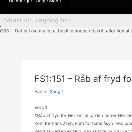
Hamburger Toggle Menu
OBS !! Det er ikke muligt at bestille noder, udskrift eller lign 
FS1:151 – Råb af fryd f
Fælles Sang 1
Vers 1
/:Råb af fryd for Herren, al jorden tjener Herr
Kom for hans åsyn, kom for hans åsyn med jube
Kend at Herren er Gud, han skabte os og vi er 