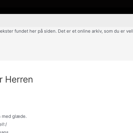
af tekster fundet her på siden. Det er et online arkiv, som du er 
or Herren
en med glæde.
l!:/
hans,