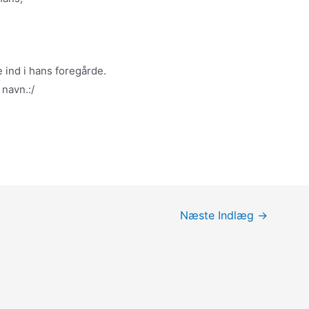
 ind i hans foregårde.
navn.:/
Næste Indlæg
→