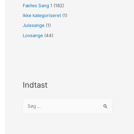
Fælles Sang 1
(182)
Ikke kategoriseret
(1)
Julesange
(1)
Lovsange
(44)
Indtast
S
ø
g
e