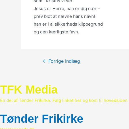
som i Kristus vi ser.
Jesus er Herre, han er dig nær –
prøv blot at nævne hans navn!
han er i al sikkerheds klippegrund
og den kærligste favn.
Indlægsnavigation
←
Forrige Indlæg
TFK Media
En del af Tønder Frikirke. Følg linket her og kom til hovedsiden 
Tønder Frikirke