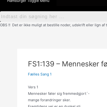
Hamburger Toggle Menu
OBS !! Det er ikke muligt at bestille noder, udskrift eller lign 
FS1:139 – Mennesker fø
Fælles Sang 1
Vers 1
Mennesker føler sig fremmedgjort´-
mange forandringer sker.
Fremtidens vej er en dunkel sti,