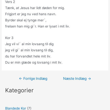
Vers 2
Tænk, at Jesus har lidt døden for mig.
Frigjort er jeg nu ved hans navn.
Byrder skal ej tynge mer´,
frelsen han mig gi´r. Han er lyset i mit liv.
Kor 3
Jeg vil vi´ al min lovsang til dig
jeg vil gi´ al min lovsang til dig,
du har forvandlet hele mit liv.
Du er min glæde og lovsang i mit liv.
Indlægsnavigation
←
Forrige Indlæg
Næste Indlæg
→
Kategorier
Blandede Kor
(7)