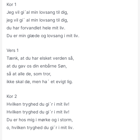
Kor 1
Jeg vil gi´al min lovsang til dig,
jeg vil gi´ al min lovsang til dig,
du har forvandlet hele mit liv.
Du er min glæde og lovsang i mit liv.
Vers 1
Tænk, at du har elsket verden så,
at du gav os din enbårne Søn,
så at alle de, som tror,
ikke skal dø, men ha´ et evigt lig.
Kor 2
Hvilken tryghed du gi´r i mit liv!
Hvilken tryghed du gi´r i mit liv!
Du er hos mig i mørke og i storm,
o, hvilken tryghed du gi´r i mit liv.