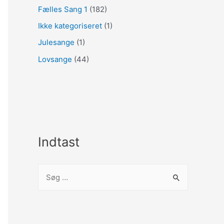
Fælles Sang 1
(182)
Ikke kategoriseret
(1)
Julesange
(1)
Lovsange
(44)
Indtast
S
ø
g
e