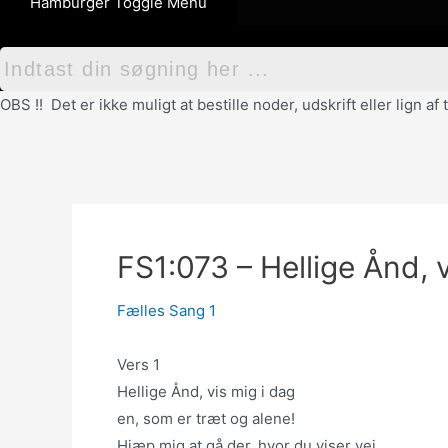
Hamburger Toggle Menu
OBS !! Det er ikke muligt at bestille noder, udskrift eller lign 
FS1:073 – Hellige Ånd, 
Fælles Sang 1
Vers 1
Hellige Ånd, vis mig i dag
en, som er træt og alene!
Hjæp mig at gå der, hvor du viser vej,