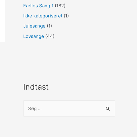
Fælles Sang 1
(182)
Ikke kategoriseret
(1)
Julesange
(1)
Lovsange
(44)
Indtast
S
ø
g
e