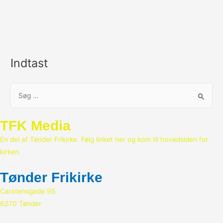
Indtast
S
ø
g
TFK Media
e
En del af Tønder Frikirke. Følg linket her og kom til hovedsiden for
f
kirken.
t
e
Tønder Frikirke
r
Carstensgade 95
:
6270 Tønder