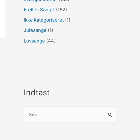
Fælles Sang 1
(182)
Ikke kategoriseret
(1)
Julesange
(1)
Lovsange
(44)
Indtast
S
ø
g
e