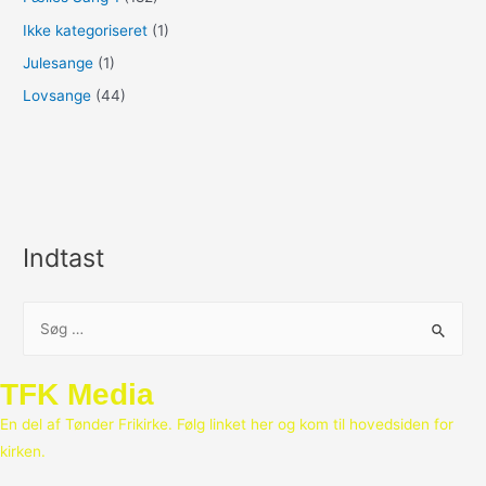
Ikke kategoriseret
(1)
Julesange
(1)
Lovsange
(44)
Indtast
S
ø
g
TFK Media
e
En del af Tønder Frikirke. Følg linket her og kom til hovedsiden for
f
kirken.
t