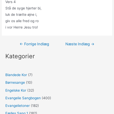
Vers 4
Stå de syge hjerter bi,
luk de trætte øjne i,
giv os alle fred og ro
i vor Herre Jesu tro!
Indlægsnavigation
←
Forrige Indlæg
Næste Indlæg
→
Kategorier
Blandede Kor
(7)
Børnesange
(10)
Engelske Kor
(32)
Evangelie Sangbogen
(400)
Evangelietoner
(182)
Fælles Sang 1
(182)