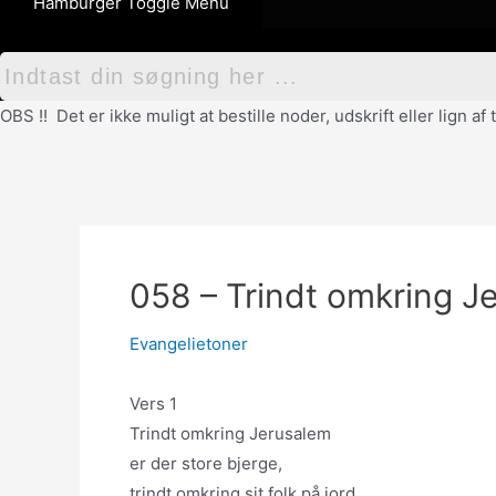
Hamburger Toggle Menu
OBS !! Det er ikke muligt at bestille noder, udskrift eller lign 
058 – Trindt omkring J
Evangelietoner
Vers 1
Trindt omkring Jerusalem
er der store bjerge,
trindt omkring sit folk på jord