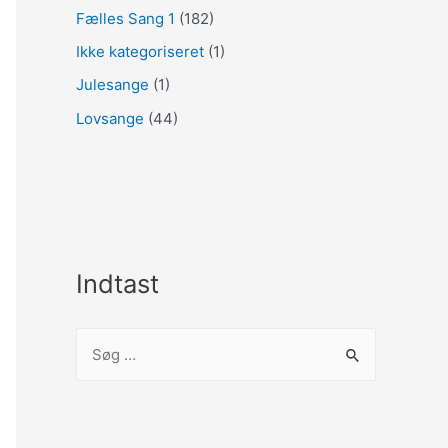
Fælles Sang 1
(182)
Ikke kategoriseret
(1)
Julesange
(1)
Lovsange
(44)
Indtast
S
ø
g
e