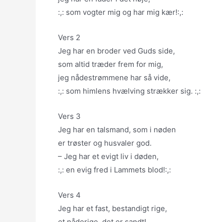
:,: som vogter mig og har mig kær!:,:
Vers 2
Jeg har en broder ved Guds side,
som altid træder frem for mig,
jeg nådestrømmene har så vide,
:,: som himlens hvælving strækker sig. :,:
Vers 3
Jeg har en talsmand, som i nøden
er trøster og husvaler god.
– Jeg har et evigt liv i døden,
:,: en evig fred i Lammets blod!:,:
Vers 4
Jeg har et fast, bestandigt rige,
et nåderige, det er sandt!