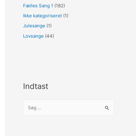
Fælles Sang 1
(182)
Ikke kategoriseret
(1)
Julesange
(1)
Lovsange
(44)
Indtast
S
ø
g
e