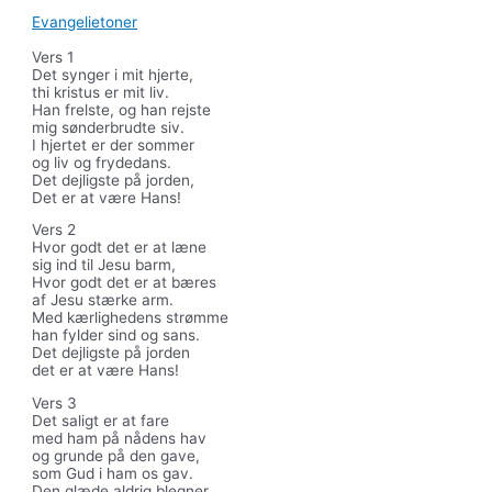
Evangelietoner
Vers 1
Det synger i mit hjerte,
thi kristus er mit liv.
Han frelste, og han rejste
mig sønderbrudte siv.
I hjertet er der sommer
og liv og frydedans.
Det dejligste på jorden,
Det er at være Hans!
Vers 2
Hvor godt det er at læne
sig ind til Jesu barm,
Hvor godt det er at bæres
af Jesu stærke arm.
Med kærlighedens strømme
han fylder sind og sans.
Det dejligste på jorden
det er at være Hans!
Vers 3
Det saligt er at fare
med ham på nådens hav
og grunde på den gave,
som Gud i ham os gav.
Den glæde aldrig blegner,