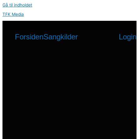
Gå til indholdet
TFK Media
Forsiden
Sangkilder
Login