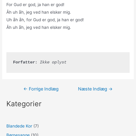
For Gud er god, ja han er god!
Åh uh åh, jeg ved han elsker mig.
Uh åh åh, for Gud er god, ja han er god!
Åh uh åh, jeg ved han elsker mig.
Forfatter:
Ikke oplyst
Indlægsnavigation
←
Forrige Indlæg
Næste Indlæg
→
Kategorier
Blandede Kor
(7)
Børnesange
(10)