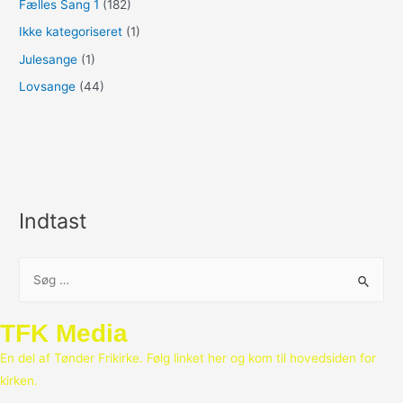
Fælles Sang 1
(182)
Ikke kategoriseret
(1)
Julesange
(1)
Lovsange
(44)
Indtast
S
ø
g
TFK Media
e
En del af Tønder Frikirke. Følg linket her og kom til hovedsiden for
f
kirken.
t