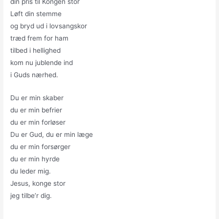
din pris til Kongen stor
Løft din stemme
og bryd ud i lovsangskor
træd frem for ham
tilbed i hellighed
kom nu jublende ind
i Guds nærhed.
Du er min skaber
du er min befrier
du er min forløser
Du er Gud, du er min læge
du er min forsørger
du er min hyrde
du leder mig.
Jesus, konge stor
jeg tilbe’r dig.