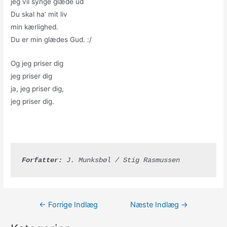
jeg vil synge glæde ud
Du skal ha’ mit liv
min kærlighed.
Du er min glædes Gud. :/
Og jeg priser dig
jeg priser dig
ja, jeg priser dig,
jeg priser dig.
Forfatter:
 J. Munksbøl / Stig Rasmussen
Indlægsnavigation
←
Forrige Indlæg
Næste Indlæg
→