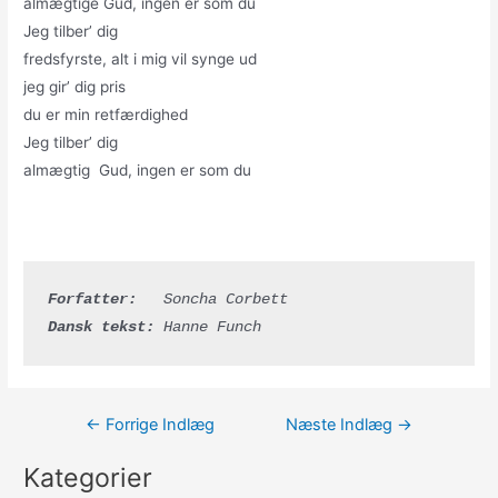
almægtige Gud, ingen er som du
Jeg tilber’ dig
fredsfyrste, alt i mig vil synge ud
jeg gir’ dig pris
du er min retfærdighed
Jeg tilber’ dig
almægtig Gud, ingen er som du
Forfatter:
   Soncha Corbett
Dansk tekst:
 Hanne Funch
Indlægsnavigation
←
Forrige Indlæg
Næste Indlæg
→
Kategorier