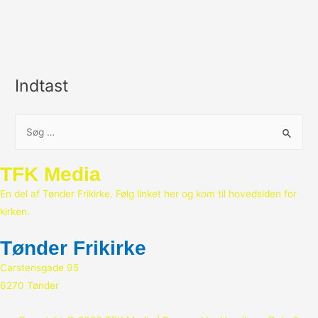
Indtast
S
ø
g
TFK Media
e
En del af Tønder Frikirke. Følg linket her og kom til hovedsiden for
f
kirken.
t
e
Tønder Frikirke
r
Carstensgade 95
:
6270 Tønder