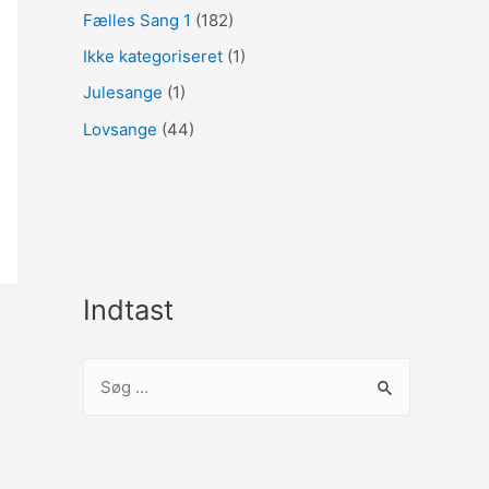
Fælles Sang 1
(182)
Ikke kategoriseret
(1)
Julesange
(1)
Lovsange
(44)
Indtast
S
ø
g
e