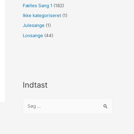
Fælles Sang 1
(182)
Ikke kategoriseret
(1)
Julesange
(1)
Lovsange
(44)
Indtast
S
ø
g
e