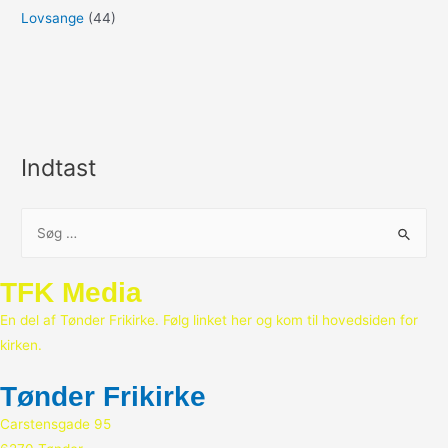
Lovsange
(44)
Indtast
S
ø
g
TFK Media
e
En del af Tønder Frikirke. Følg linket her og kom til hovedsiden for
f
kirken.
t
e
Tønder Frikirke
r
Carstensgade 95
: