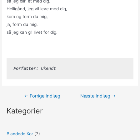
så jeg blir’ et med dig.
Helligånd, jeg vil leve med dig,
kom og form du mig,
ja, form du mig.
så jeg kan gi’ livet for dig.
Forfatter:
 Ukendt
Indlægsnavigation
←
Forrige Indlæg
Næste Indlæg
→
Kategorier
Blandede Kor
(7)